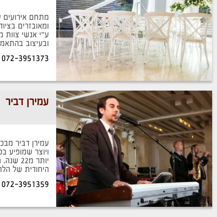
מתחם אירועים ע
ומאובזרים בציוד
ע”י אנשי צוות מ
ובעיצוב בהתאמה
המושלם.
072-3951373
עמירן דביר
עמירן דביר מבכי
ויוצר שמופיע בכ
יותר מ22
היחודית של הלה
גדול ומגוון
072-3951359