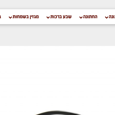
נה
החתונה
שבע ברכות
מגזין בשמחות
ב