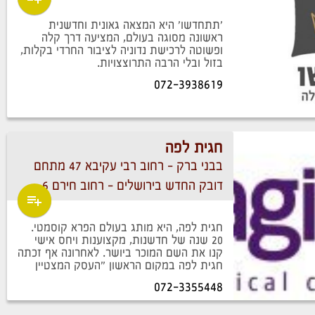
'תתחדשו' היא המצאה גאונית וחדשנית
ראשונה מסוגה בעולם, המציעה דרך קלה
ופשוטה לרכישת נדוניה לציבור החרדי בקלות,
בזול ובלי הרבה התרוצצויות.
072-3938619
חגית לפה
בבני ברק - רחוב רבי עקיבא 47 מתחם
דובק החדש בירושלים - רחוב חירם 6
חגית לפה, היא מותג בעולם הפרא קוסמטי.
20 שנה של חדשנות, מקצוענות ויחס אישי
קנו את השם המוכר ביושר. לאחרונה אף זכתה
חגית לפה במקום הראשון "העסק המצטיין
072-3355448