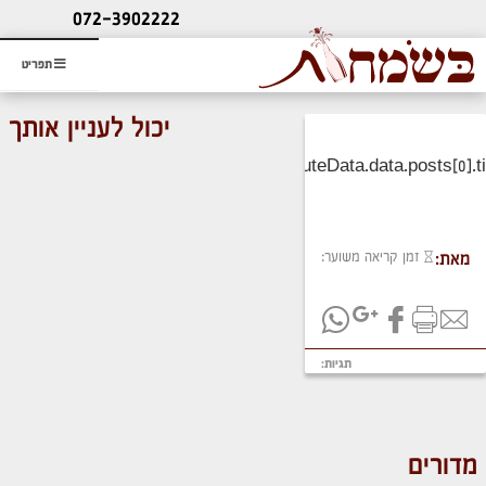
ליעוץ חינם
072-3902222
והזמנת כרטיס שמחות
תפריט
יכול לעניין אותך
זמן קריאה משוער:
מאת:
תגיות:
מדורים