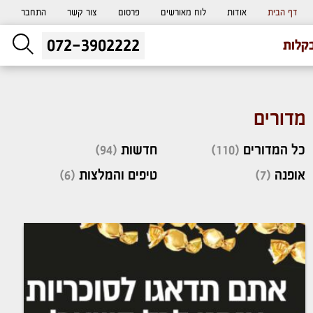
דף הבית
אודות
לוח מאורשים
פרסום
צור קשר
התחבר
072-3902222
ליעוץ חינם
קלות
והזמנת כרטיס שמחות
מדורים
כל המדורים
(110)
חדשות
(94)
אופנה
(7)
טיפים והמלצות
(6)