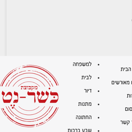
למשפחה
הבית
לבית
 מאורשים
דיור
ות
מתנות
ום
החתונה
 קשר
שבע ברכות