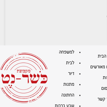
למשפחה
הבית
לבית
 מאורשים
דיור
ות
מתנות
ום
החתונה
 קשר
שבע ברכות