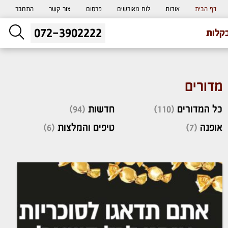
דף הבית
אודות
לוח מאורשים
פרסום
צור קשר
התחבר
072-3902222
ליעוץ חינם
קלות
והזמנת כרטיס שמחות
מדורים
כל המדורים
(110)
חדשות
(94)
אופנה
(7)
טיפים והמלצות
(6)