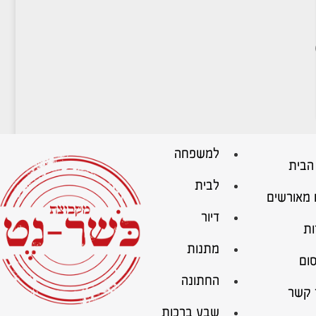
למשפחה
הבית
לבית
 מאורשים
דיור
ות
מתנות
ום
החתונה
 קשר
שבע ברכות