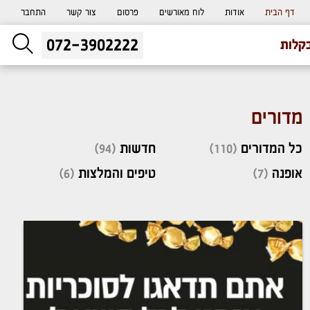
דף הבית
אודות
לוח מאורשים
פרסום
צור קשר
התחבר
072-3902222
ליעוץ חינם
קלות
והזמנת כרטיס שמחות
מדורים
כל המדורים
(110)
חדשות
(94)
אופנה
(7)
טיפים והמלצות
(6)