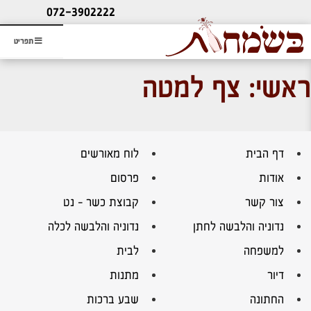
ליעוץ חינם
072-3902222
והזמנת כרטיס שמחות
תפריט
ראשי: צף למטה
דף הבית
לוח מאורשים
אודות
פרסום
צור קשר
קבוצת כשר – נט
נדוניה והלבשה לחתן
נדוניה והלבשה לכלה
למשפחה
לבית
דיור
מתנות
החתונה
שבע ברכות