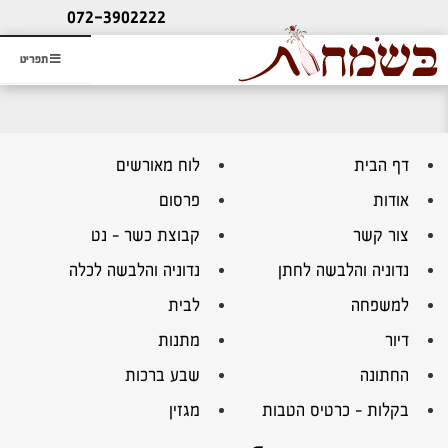
ליעוץ חינם
072-3902222
והזמנת כרטיס שמחות
תפריט
דף הבית
לוח מאורשים
אודות
פרסום
צור קשר
קבוצת כשר – נט
נדוניה והלבשה לחתן
נדוניה והלבשה לכלה
למשפחה
לבית
דיור
מתנות
החתונה
שבע ברכות
בקלות – כרטיס הטבות
מגזין