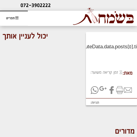
ליעוץ חינם
072-3902222
והזמנת כרטיס שמחות
תפריט
יכול לעניין אותך
זמן קריאה משוער:
מאת:
תגיות:
מדורים