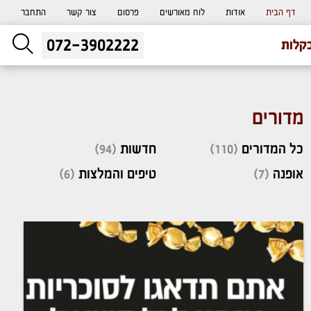
דף הבית
אודות
לוח מאורשים
פרסום
צור קשר
התחבר
072-3902222
ליעוץ חינם
קלות
והזמנת כרטיס שמחות
מדורים
כל המדורים
(110)
חדשות
(94)
אופנה
(7)
טיפים והמלצות
(6)