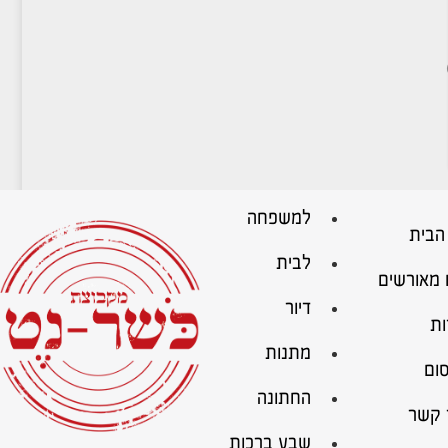
למשפחה
הבית
לבית
 מאורשים
דיור
ות
מתנות
ום
החתונה
 קשר
שבע ברכות