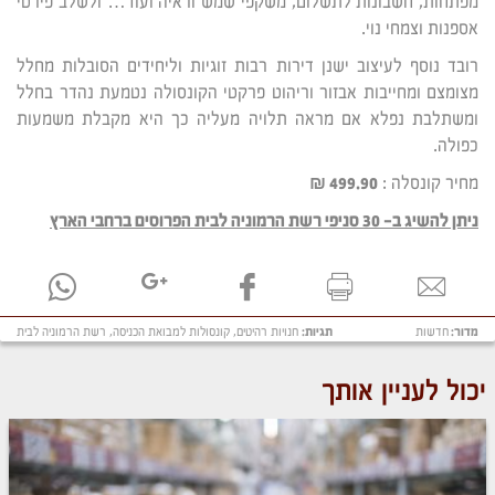
מפתחות, חשבונות לתשלום, משקפי שמש וראיה ועוד… ולשלב פירטי
אספנות וצמחי נוי.
רובד נוסף לעיצוב ישנן דירות רבות זוגיות וליחידים הסובלות מחלל
מצומצם ומחייבות אבזור וריהוט פרקטי הקונסולה נטמעת נהדר בחלל
ומשתלבת נפלא אם מראה תלויה מעליה כך היא מקבלת משמעות
כפולה.
מחיר קונסלה :
499.90 ₪
ניתן להשיג ב- 30 סניפי רשת הרמוניה לבית הפרוסים ברחבי הארץ
מדור:
חדשות
תגיות:
חנויות רהיטים
,
קונסולות למבואת הכניסה
,
רשת הרמוניה לבית
יכול לעניין אותך