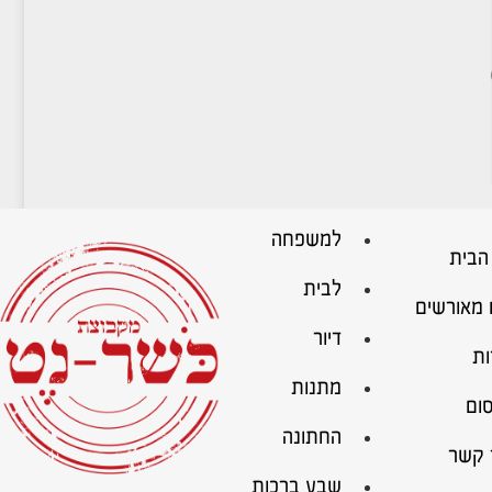
למשפחה
הבית
לבית
 מאורשים
דיור
ות
מתנות
ום
החתונה
 קשר
שבע ברכות