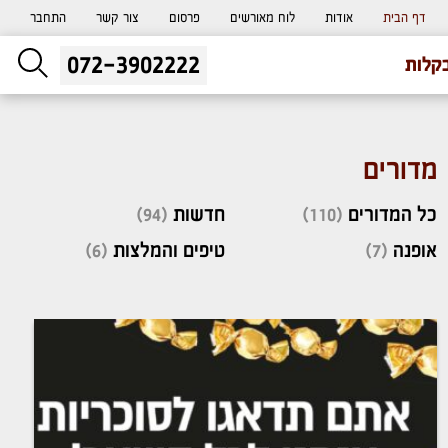
דף הבית
אודות
לוח מאורשים
פרסום
צור קשר
התחבר
072-3902222
ליעוץ חינם
קלות
והזמנת כרטיס שמחות
מדורים
כל המדורים
(110)
חדשות
(94)
אופנה
(7)
טיפים והמלצות
(6)