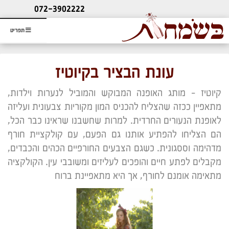
ליעוץ חינם
072-3902222
והזמנת כרטיס שמחות
תפריט
עונת הבציר בקיוטיז
קיוטיז – מותג האופנה המבוקש והמוביל לנערות וילדות,
מתאפיין ככזה שהצליח להכניס המון מקוריות צבעונית ועליזה
לאופנת הנעורים החרדית. למרות שחשבנו שראינו כבר הכל,
הם הצליחו להפתיע אותנו גם הפעם, עם קולקציית חורף
מדהימה וססגונית. כשגם הצבעים החורפיים הכהים והכבדים,
מקבלים לפתע חיים והופכים לעליזים ומשובבי עין. הקולקציה
מתאימה אומנם לחורף, אך היא מתאפיינת ברוח