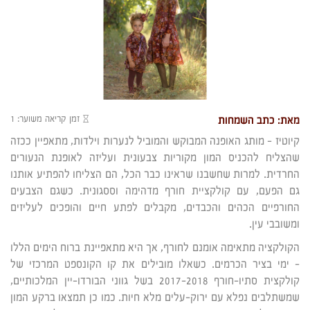
זמן קריאה משוער: 1
מאת: כתב השמחות
קיוטיז – מותג האופנה המבוקש והמוביל לנערות וילדות, מתאפיין ככזה
שהצליח להכניס המון מקוריות צבעונית ועליזה לאופנת הנעורים
החרדית. למרות שחשבנו שראינו כבר הכל, הם הצליחו להפתיע אותנו
גם הפעם, עם קולקציית חורף מדהימה וססגונית. כשגם הצבעים
החורפיים הכהים והכבדים, מקבלים לפתע חיים והופכים לעליזים
ומשובבי עין.
הקולקציה מתאימה אומנם לחורף, אך היא מתאפיינת ברוח הימים הללו
– ימי בציר הכרמים. כשאלו מובילים את קו הקונספט המרכזי של
קולקצית סתיו-חורף 2017-2018 בשל גווני הבורדו-יין המלכותיים,
שמשתלבים נפלא עם ירוק-עלים מלא חיות. כמו כן תמצאו ברקע המון