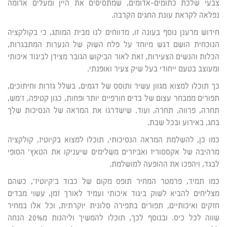
צבעי שלכת כתומים-אדומים, שמתסיסים את היין ומעלים ארומה
נפלאה לקראת עונת החגים הקרבה.
חידוש מרענן נוסף בעונה זו, מדווחים לנו מבית המותג, כי בקולקציה
הנוכחית הושם דגש מיוחד על פלח השוק של הנערות המתבגרות,
הכלות והנשים הצעירות, זאת לאור הביקוש הגובר מצידן לביגוד איכותי
ומעוצב בטעם ייחודי בעל שיק צעיר ואופנתי.
כך תוכלו למצוא מגוון עשיר ותוסס של דגמים, בשלל גזרות וחיתוכים,
תפורים ממבחר עצום של בדים חורפיים יותר ופחות, כגון קטיפה, ז'מש,
תחרה, פרווה, תחרה, ועוד. שישדרגו את המראה של הנסיכות שלך
בחג, באירוע ובכל שבת.
כמו כן, להשלמת המראה הנסיכותי, תוכלו למצוא בקיוטיז, קולקציה
מרהיבה של אקססוריז ואביזרים משלימים שיעניקו את הטאץ' הסופי
לבגד, ויהפכו את ההופעה למושלמת.
כמו תמיד, פרמטר המחיר תופס מקום של כבוד ב'קיוטיז', כשהם
מצליחים להביא לשוק ביגוד איכותי ועמיד לאורך זמן, עשוי מבדים
חזקים ואיכותיים, תפורים בתפירה סלונית יוקרתית, וכל אלו במחיר
שווה לכל כיס. ובנוסף לכך, תוכלו להמשיך וליהנות מ20% הנחה