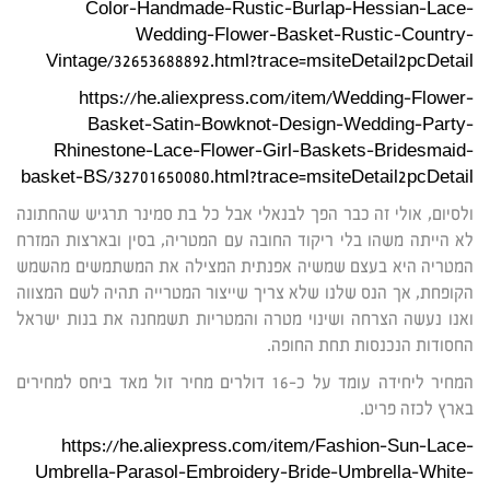
Color-Handmade-Rustic-Burlap-Hessian-Lace-
Wedding-Flower-Basket-Rustic-Country-
Vintage/32653688892.html?trace=msiteDetail2pcDetail
https://he.aliexpress.com/item/Wedding-Flower-
Basket-Satin-Bowknot-Design-Wedding-Party-
Rhinestone-Lace-Flower-Girl-Baskets-Bridesmaid-
basket-BS/32701650080.html?trace=msiteDetail2pcDetail
ולסיום, אולי זה כבר הפך לבנאלי אבל כל בת סמינר תרגיש שהחתונה
לא הייתה משהו בלי ריקוד החובה עם המטריה, בסין ובארצות המזרח
המטריה היא בעצם שמשיה אפנתית המצילה את המשתמשים מהשמש
הקופחת, אך הנס שלנו שלא צריך שייצור המטרייה תהיה לשם המצווה
ואנו נעשה הצרחה ושינוי מטרה והמטריות תשמחנה את בנות ישראל
החסודות הנכנסות תחת החופה.
המחיר ליחידה עומד על כ-16 דולרים מחיר זול מאד ביחס למחירים
בארץ לכזה פריט.
https://he.aliexpress.com/item/Fashion-Sun-Lace-
Umbrella-Parasol-Embroidery-Bride-Umbrella-White-