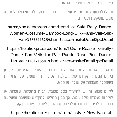
כאן יש מגוון גדול ומחירים בהתאם.
תוכלו לרכוש אחת ממחיר של דולרים בודדים ועד לכ- 20דולר למניפה
ממש מושקעת וענקית.
https://he.aliexpress.com/item/Hot-Sale-Belly-Dance-
Women-Costume-Bamboo-Long-Silk-Fans-Veil-Silk-
Fan/32766713259.html?trace=msiteDetail2pcDetail
https://he.aliexpress.com/item/180cm-Real-Silk-Belly-
Dance-Fan-Veils-for-Pair-Purple-Rose-Pink-Dance-
fan-veil/32627165019.html?trace=msiteDetail2pcDetail
מנהג ישראל תורה וגם את זה הבינו בסין, האביזר הבא יוכל לסייע
בקיום המנהג הקדוש של השלכת הסוכריות והטופים על הרוקדות
כשהכלה מוגבהת על שולחן או כסא,
לקיום מנהג זה יש להיעזר בסל מכובד, רבות מהכלות שוכרות או
לוקחות מגמ"ח סל מעוטר, אך בסין החליטו להקדיש מחשבה והשקעה
רבה ובדולרים בודדים תוכלו לרכוש מגוון סלים יפהפים ומושקעים.
https://he.aliexpress.com/item/8-style-New-Natural-