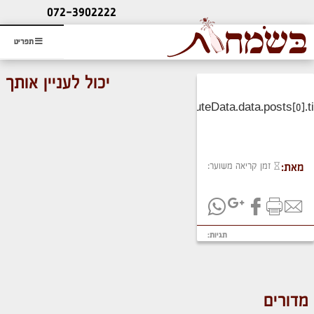
ליעוץ חינם
072-3902222
והזמנת כרטיס שמחות
תפריט
יכול לעניין אותך
זמן קריאה משוער:
מאת:
תגיות:
מדורים