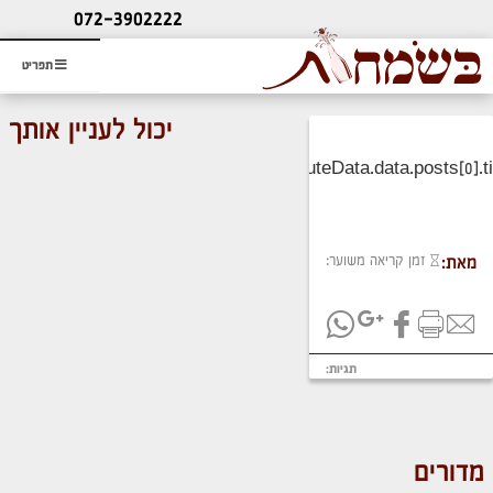
ליעוץ חינם
072-3902222
והזמנת כרטיס שמחות
תפריט
יכול לעניין אותך
זמן קריאה משוער:
מאת:
תגיות:
מדורים