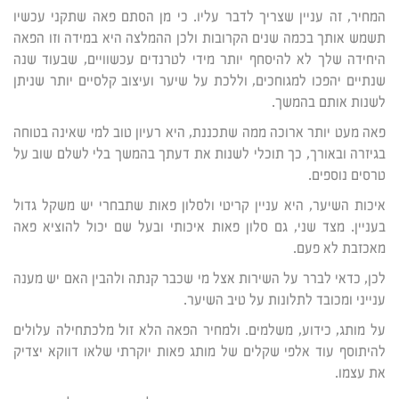
המחיר, זה עניין שצריך לדבר עליו. כי מן הסתם פאה שתקני עכשיו
תשמש אותך בכמה שנים הקרובות ולכן ההמלצה היא במידה וזו הפאה
היחידה שלך לא להיסחף יותר מידי לטרנדים עכשוויים, שבעוד שנה
שנתיים יהפכו למגוחכים, וללכת על שיער ועיצוב קלסיים יותר שניתן
לשנות אותם בהמשך.
פאה מעט יותר ארוכה ממה שתכננת, היא רעיון טוב למי שאינה בטוחה
בגיזרה ובאורך, כך תוכלי לשנות את דעתך בהמשך בלי לשלם שוב על
טרסים נוספים.
איכות השיער, היא עניין קריטי ולסלון פאות שתבחרי יש משקל גדול
בעניין. מצד שני, גם סלון פאות איכותי ובעל שם יכול להוציא פאה
מאכזבת לא פעם.
לכן, כדאי לברר על השירות אצל מי שכבר קנתה ולהבין האם יש מענה
ענייני ומכובד לתלונות על טיב השיער.
על מותג, כידוע, משלמים. ולמחיר הפאה הלא זול מלכתחילה עלולים
להיתוסף עוד אלפי שקלים של מותג פאות יוקרתי שלאו דווקא יצדיק
את עצמו.