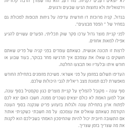
לא יוצאים רעבים לקניות. מח רעב הוא מח שצורך הרבה קלוריות
וירטואליות ולא נחוצות הגיעו שבעים ורגועים.
בגדול, קניה מרוכזת דו חודשית עדיפה על גיחות תכופות למכולת גם
במחיר של " הפסד מבצעים".
לפני קניית מוצר גדול ערכו סקר שוק תכליתי, הפערים עשויים להגיע
אפילו למאות אחוזים.
לרצות זו תכונה אנושית. כשאתם עומדים בפני קניה של פריט שאתם
חושקים בו שאלו את עצמכם איך תרגישו מחר בבוקר, בעוד שבוע או
חודש איתו ובלעדיו ואז תבצעו החלטה.
העדיפו תשלום במזומן על פני אשראי. משיכת מזומנים בתחילת החודש
מאפשרת לכם תמונת מצב ריאלית לגבי היכולות שלכם.
סוף עונה – מקובל להמליץ על קניית מוצרים כגון טקסטיל בסוף עונה,
אבל למען האמת לא כולם יוצאים נשכרים ממנה. חשבו האם יצא לכם
לפתוח ארון בתחילת עונה ולגלות בזעזוע פריט שנקנה בסוף העונה
הקודמת כשאתם שואלים את עצמכם: על מה חשבתי כשקניתי אותו?
אם התשובה חיובית יכול להיות שהחיסכון האמתי בשבילכם הוא לקנות
את מה שצריך בזמן שצריך.