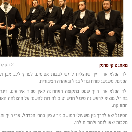
זמן קרי
מאת: ציקי פרנק
ילד הפלא ארי רייך שהצליח לרגש לבבות אטומים, לפרוץ ללב אבן ו
הפנימי, משגשג פורח וגודל בגיל ובאהדה הציבורית.
ילד הפלא ארי רייך שטס בתקופה האחרונה לאין ספור אירועים, דינרי
בחו״ל, מוציא לראשונה סינגל חדש 'טוב להודות להשם' על ההצלחה האד
המוזיקה.
הסינגל יצא לדרך בין משעולי המושב ניר עציון בהרי הכרמל, ארי רייך ו
מלכות יצאו לזמר ולהודות לה'.