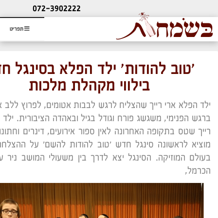
ליעוץ חינם
072-3902222
והזמנת כרטיס שמחות
תפריט
'טוב להודות' ילד הפלא בסינגל ח
בילווי מקהלת מלכות
ילד הפלא ארי רייך שהצליח לרגש לבבות אטומים, לפרוץ ללב א
ברגש הפנימי, משגשג פורח וגודל בגיל ובאהדה הציבורית. ילד 
רייך שטס בתקופה האחרונה לאין ספור אירועים, דינרים וחתונו
מוציא לראשונה סינגל חדש 'טוב להודות להשם' על ההצלחה
בעולם המוזיקה. הסינגל יצא לדרך בין משעולי המושב ניר עצ
הכרמל,