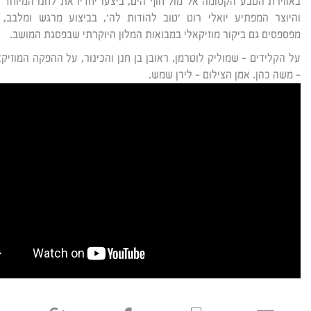
באווירת הטבע הקסומה אל מול חוף הים, ביצעו יחדיו את לחנו המיוחד 
והיוצר המפתיע יואלי רוט 'טוב להודות לה', בביצוע מרגש ומלבב,
מפספסים גם ביקור מוזיקאלי במבואות המלון היוקרתי שבפסגת המושב.
על הקלידים – שמוליק לוטרמן, ראובן בן חנן והכינור, על ההפקה המוזיק
– משה כהן. אמן הצילום – לירן שמש.