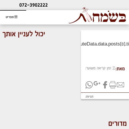
ליעוץ חינם
072-3902222
והזמנת כרטיס שמחות
תפריט
יכול לעניין אותך
זמן קריאה משוער:
מאת:
תגיות:
מדורים