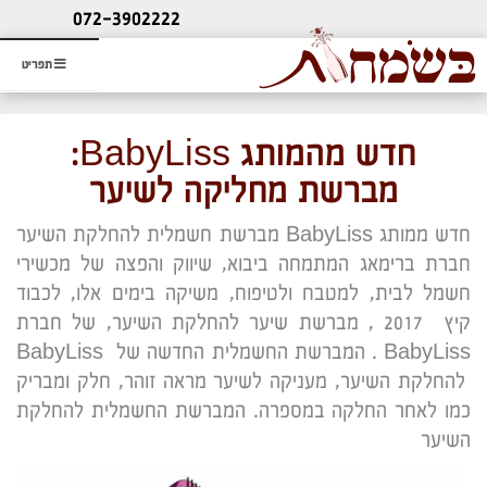
ליעוץ חינם
072-3902222
והזמנת כרטיס שמחות
תפריט
חדש מהמותג BabyLiss:
מברשת מחליקה לשיער
חדש ממותג BabyLiss מברשת חשמלית להחלקת השיער
חברת ברימאג המתמחה ביבוא, שיווק והפצה של מכשירי
חשמל לבית, למטבח ולטיפוח, משיקה בימים אלו, לכבוד
קיץ 2017 , מברשת שיער להחלקת השיער, של חברת
BabyLiss . המברשת החשמלית החדשה של BabyLiss
להחלקת השיער, מעניקה לשיער מראה זוהר, חלק ומבריק
כמו לאחר החלקה במספרה. המברשת החשמלית להחלקת
השיער