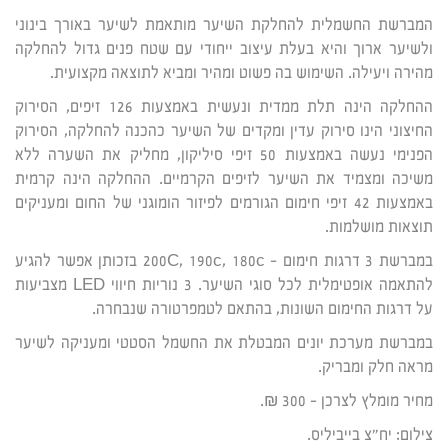
המברשת החשמלית להחלקת השיער מותאמת לשיער באורך בינוני
ולשיער ארוך והיא בעלת עיצוב ייחודי עם שטח פנים גדול להחלקה
מהירה ויעילה. השימוש בה פשוט ומהיר ומביא לתוצאה מקצועית.
ההחלקה הינה תלת ממדית ונעשית באמצעות 126 זיפים, הסירוק
החיצוני הינו סירוק עדין ומקדים של השיער כהכנה להחלקה, הסירוק
הפנימי נעשה באמצעות 50 זיפי סיליקון, מחליק את השערה ללא
משיכה ומצמיד את השיער לזיפים הקרמיים. ההחלקה הינה קרמית
באמצעות 42 זיפי חימום הגורמים לפיזור הומוגני של החום ומעניקים
תוצאות מושלמות.
במברשת 3 דרגות חימום – 200C, 190c, 180c בזכותן אפשר להגיע
להתאמה אופטימלית לכל סוגי השיער. 3 נוריות חיווי LED מצביעות
על דרגות החימום השונות, בהתאם לטמפרטורה שנבחרה.
במברשת מערכת יונים המבטלת את החשמל הסטטי ומעניקה לשיער
מראה חלק ומבריק.
מחיר מומלץ לצרכן – 300 ₪.
צילום: יח"צ בייביליס.