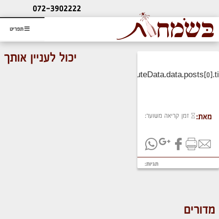
ליעוץ חינם
072-3902222
והזמנת כרטיס שמחות
תפריט
יכול לעניין אותך
זמן קריאה משוער:
מאת:
תגיות:
מדורים