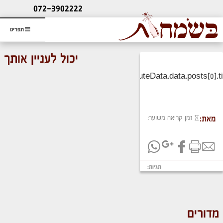
ליעוץ חינם
072-3902222
והזמנת כרטיס שמחות
תפריט
יכול לעניין אותך
זמן קריאה משוער:
מאת:
תגיות:
מדורים