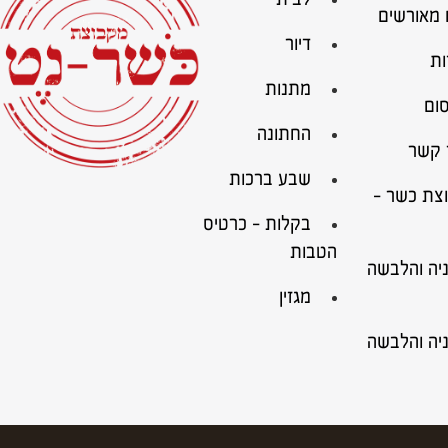
 מאורשים
דיור
ות
מתנות
ום
החתונה
 קשר
שבע ברכות
צת כשר –
בקלות – כרטיס
הטבות
ניה והלבשה
מגזין
ניה והלבשה