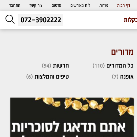
דף הבית
אודות
לוח מאורשים
פרסום
צור קשר
התחבר
072-3902222
ליעוץ חינם
קלות
והזמנת כרטיס שמחות
מדורים
כל המדורים
(110)
חדשות
(94)
אופנה
(7)
טיפים והמלצות
(6)