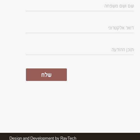
שלח
Design and Development by
RavTech