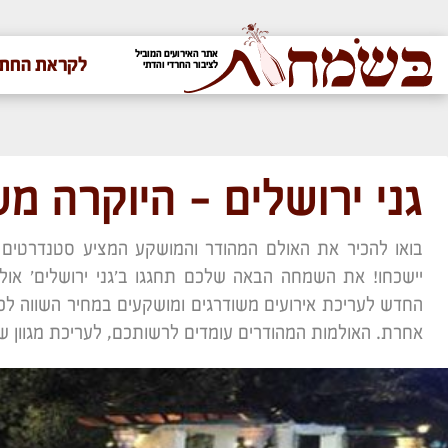
אתר האירועים המוביל
לקראת החתו
לציבור החרדי והדתי
גני ירושלים – היוקרה 
בואו להכיר את האולם המהודר והמושקע המציע סטנדרטים י
יישכחו! את השמחה הבאה שלכם תחגגו ב'גני ירושלים' אולמ
החדש לעריכת אירועים משודרגים ומושקעים במחיר השווה לכל כ
אחרת. האולמות המהודרים עומדים לרשותכם, לעריכת מגוון 