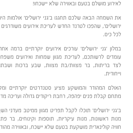
לאירוע מושלם בטעם ובאווירה שלא יישכחו!
את השמחה הבאה שלכם תחגגו ב'גני ירושלים' אולמות היו
ירושלים', שהפכו לטרנד החדש לעריכת אירועים משודרגים 
לכל כיס.
במלון 'גני ירושלים' עורכים אירועים יוקרתיים ברמה אח
עומדים לרשותכם, לעריכת מגוון שמחות ואירועים משפחת
לצד בריתות, בר מצוות/בת מצוות, שבע ברכות ושבתות
וייחודית.
האולם המהודר והמושקע מציע סטנדרטים יוקרתיים ומקצ
מתחם קבלת פנים יפהפה, רחבת ריקודים גדולה ועריכה מד
ב'גני ירושלים' תוכלו לקבל תפריט מגוון ממיטב מעדני השף:
מנות ראשונות, מנות עיקריות, תוספות וקינוחים, בר פת
חוויה קולינארית מושקעת בטעם שלא יישכח, ובאווירה מהוד